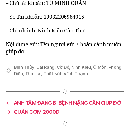
– Chủ tài khoản: TỪ MINH QUÂN
– Số Tài khoản: 19032206984015
– Chi nhánh: Ninh Kiều Cần Thơ
Nội dung gửi: Tên người gửi + hoàn cảnh muốn
giúp đỡ
Bình Thủy
,
Cái Răng
,
Cờ Đỏ
,
Ninh Kiều
,
Ô Môn
,
Phong
Tags
Điền
,
Thới Lai
,
Thốt Nốt
,
Vĩnh Thạnh
←
ANH TÂM ĐANG BỊ BỆNH NẶNG CẦN GIÚP ĐỠ
→
QUÁN CƠM 2000Đ