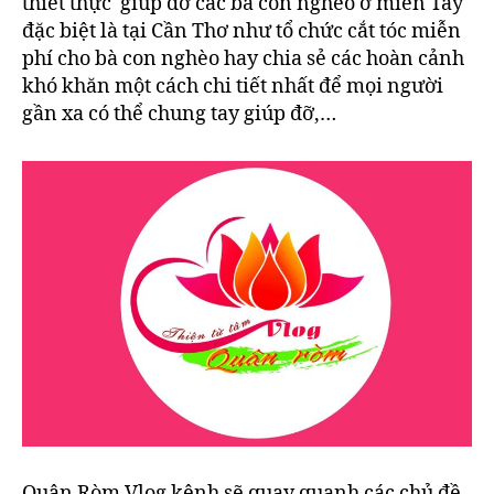
thiết thực giúp đỡ các bà con nghèo ở miền Tây
đặc biệt là tại Cần Thơ như tổ chức cắt tóc miễn
phí cho bà con nghèo hay chia sẻ các hoàn cảnh
khó khăn một cách chi tiết nhất để mọi người
gần xa có thể chung tay giúp đỡ,…
Quân Ròm Vlog kênh sẽ quay quanh các chủ đề