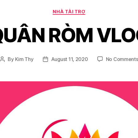
Categories
NHÀ TÀI TRỢ
QUÂN RÒM VLO
By
Kim Thy
August 11, 2020
No Comment
Post
Post
author
date