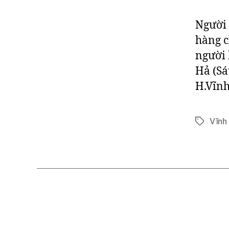
Người 
hàng 
người 
Hả (Sá
H.Vĩnh
Vĩnh
Tags