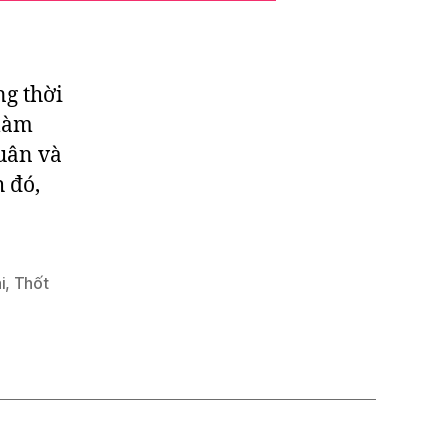
ng thời
 làm
uân và
 đó,
i
,
Thốt