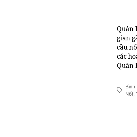
Quân R
gian g
cầu nố
các ho
Quân R
Bình
Tags
Nốt
,