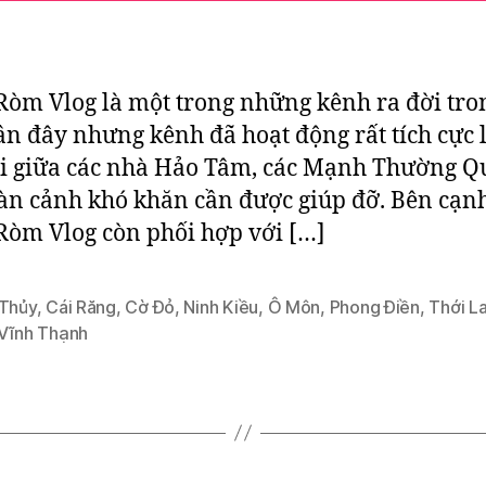
òm Vlog là một trong những kênh ra đời tro
ần đây nhưng kênh đã hoạt động rất tích cực
i giữa các nhà Hảo Tâm, các Mạnh Thường Q
àn cảnh khó khăn cần được giúp đỡ. Bên cạnh
òm Vlog còn phối hợp với […]
 Thủy
,
Cái Răng
,
Cờ Đỏ
,
Ninh Kiều
,
Ô Môn
,
Phong Điền
,
Thới La
Vĩnh Thạnh