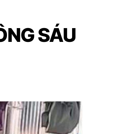
ÔNG SÁU
on
CẢM
PHỤC
TẤM
LÒNG
ÔNG
SÁU
HẢ