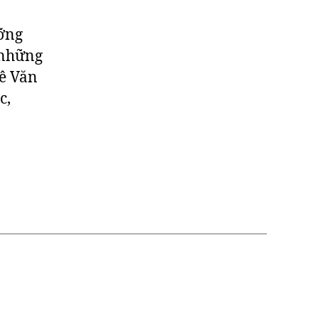
ưỡng
 những
Lê Văn
c,