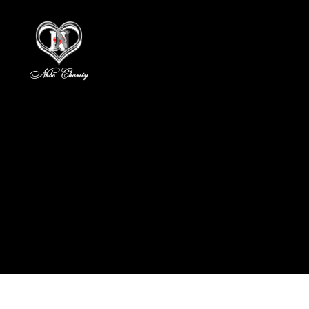
Nhóc
Charity
-
Lòng
Nhân
Ái