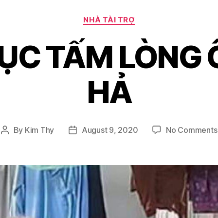
Categories
NHÀ TÀI TRỢ
ỤC TẤM LÒNG 
HẢ
By
Kim Thy
August 9, 2020
No Comments
Post
Post
author
date