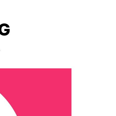
G
on
s
QUÂN
RÒM
VLOG